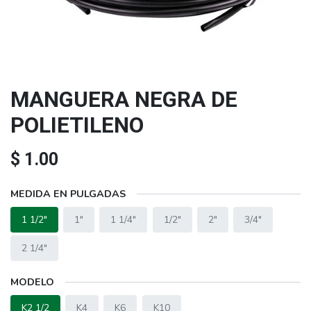
MANGUERA NEGRA DE
POLIETILENO
$
1.00
MEDIDA EN PULGADAS
1 1/2"
1"
1 1/4"
1/2"
2"
3/4"
2 1/4"
MODELO
K2 1/2
K4
K6
K10